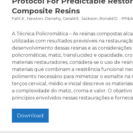
Protocol For Predictable Resto
Composite Resins
Fahl Jr., Newton; Denehy, Gerald E.; Jackson, Ronald D. - PP&A
A Técnica Policromática – As resinas compostas al
utilizadas com resultados previsíveis na restauração
desenvolvimento dessas resinas e as considerações hi
policromáticas, matiz, translucidez e opacidade, cro
materiais restauradores, considera-se o uso de resin
materiais que combinam a resistência funcional nece
polimento necessário para mimetizar o esmalte na r
terços cervical, médio e inicial descreve os materi
a complexidade do matiz, croma e valor. O objetivo
princípios envolvidos nessas restaurações e forne
Download