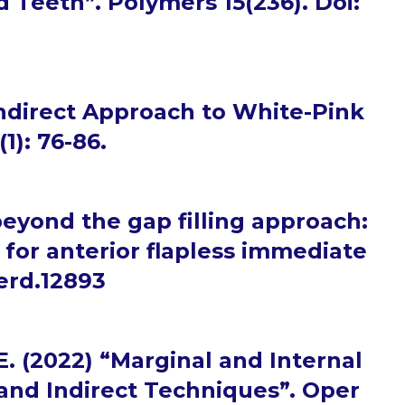
 Teeth”. Polymers 15(236). Doi:
-Indirect Approach to White-Pink
1): 76-86.
eyond the gap filling approach:
 for anterior flapless immediate
jerd.12893
. (2022) “Marginal and Internal
, and Indirect Techniques”. Oper