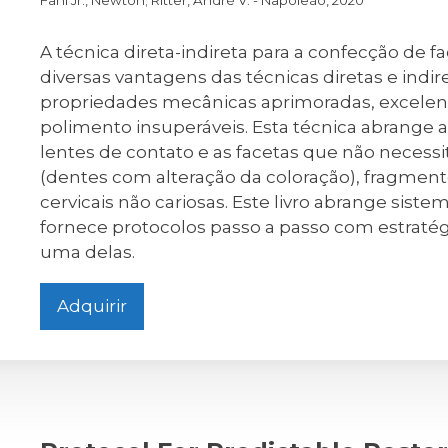
Fahl Jr., Newton; Ritter, André V. - Napoleão, 2020
A técnica direta-indireta para a confecção de
diversas vantagens das técnicas diretas e indir
propriedades mecânicas aprimoradas, excelent
polimento insuperáveis. Esta técnica abrange 
lentes de contato e as facetas que não necess
(dentes com alteração da coloração), fragmen
cervicais não cariosas. Este livro abrange sist
fornece protocolos passo a passo com estratégi
uma delas.
Adquirir