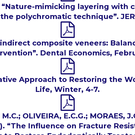
3) “Nature-mimicking layering with 
 the polychromatic technique”. JERD 
t-indirect composite veneers: Balan
ervention”. Dental Economics, Febru
ative Approach to Restoring the Wo
Life, Winter, 4-7.
M.C.; OLIVEIRA, E.C.G.; MORAES, J.C.
3). “The Influence on Fracture Resi