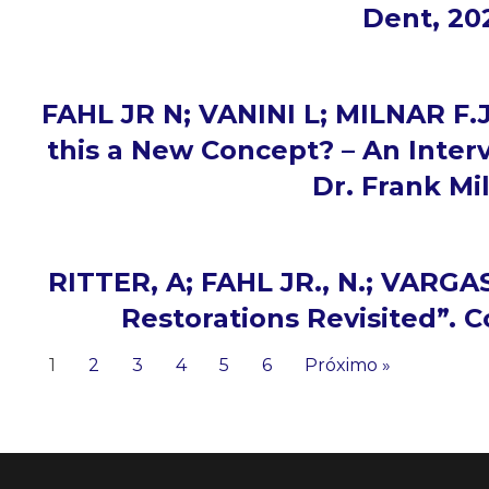
Dent, 202
FAHL JR N; VANINI L; MILNAR F.J.
this a New Concept? – An Inter
Dr. Frank Mil
RITTER, A; FAHL JR., N.; VARGAS
Restorations Revisited”. 
1
2
3
4
5
6
Próximo »