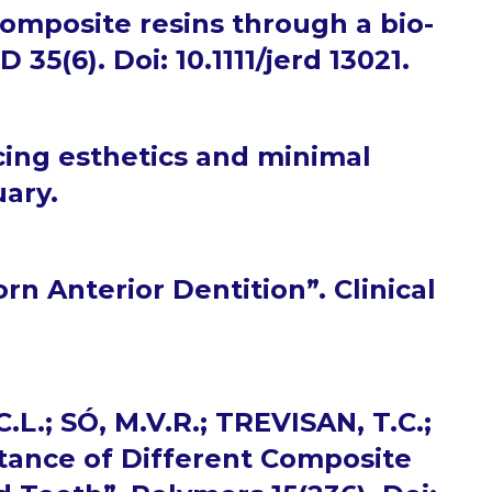
composite resins through a bio-
35(6). Doi: 10.1111/jerd 13021.
cing esthetics and minimal
ary.
rn Anterior Dentition”. Clinical
L.; SÓ, M.V.R.; TREVISAN, T.C.;
stance of Different Composite