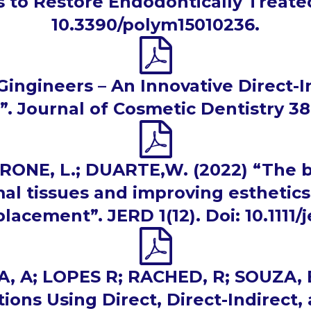
 to Restore Endodontically Treated
10.3390/polym15010236.
“Gingineers – An Innovative Direct
”. Journal of Cosmetic Dentistry 38(
RONE, L.; DUARTE,W. (2022) “The b
al tissues and improving esthetics
lacement”. JERD 1(12). Doi: 10.1111/
, A; LOPES R; RACHED, R; SOUZA, E
ions Using Direct, Direct-Indirect